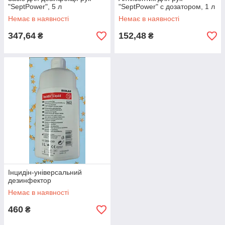
"SeptPower", 5 л
"SeptPower" с дозатором, 1 л
Немає в наявності
Немає в наявності
347,64
152,48
₴
₴
Інцидін-універсальний
дезинфектор
Немає в наявності
460
₴