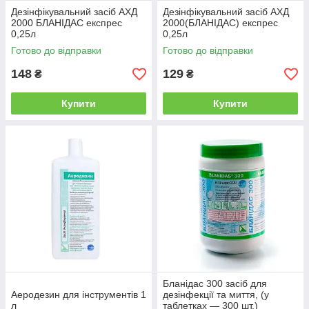
Дезінфікувальний засіб АХД
Дезінфікувальний засіб АХД
2000 БЛАНІДАС експрес
2000(БЛАНІДАС) експрес
0,25л
0,25л
Готово до відправки
Готово до відправки
148
129
₴
₴
Купити
Купити
Бланідас 300 засіб для
Аеродезин для інструментів 1
дезінфекції та миття, (у
л
таблетках — 300 шт.)