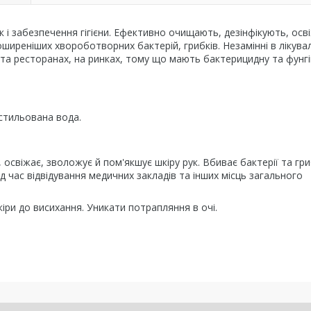
к і забезпечення гігієни. Ефективно очищають, дезінфікують, осв
иреніших хвороботворних бактерій, грибків. Незамінні в лікува
е та ресторанах, на ринках, тому що мають бактерицидну та фунг
истильована вода.
 освіжає, зволожує й пом'якшує шкіру рук. Вбиває бактерії та гри
під час відвідування медичних закладів та інших місць загального
іри до висихання. Уникати потрапляння в очі.