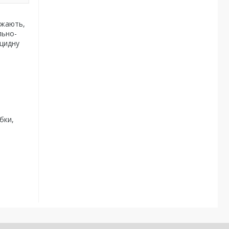
іжають,
льно-
іцидну
бки,