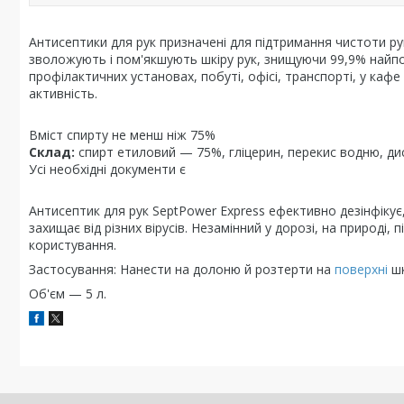
Антисептики для рук призначені для підтримання чистоти ру
зволожують і пом'якшують шкіру рук, знищуючи 99,9% найпош
профілактичних установах, побуті, офісі, транспорті, у каф
активність.
Вміст спирту не менш ніж 75%
Склад:
спирт етиловий — 75%, гліцерин, перекис водню, д
Усі необхідні документи є
Антисептик для рук SeptPower Express ефективно дезінфікує,
захищає від різних вірусів. Незамінний у дорозі, на природі, 
користування.
Застосування: Нанести на долоню й розтерти на
поверхні
шк
Об'єм — 5 л.