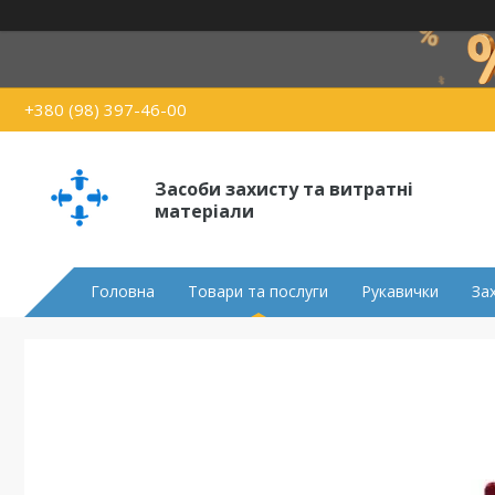
+380 (98) 397-46-00
Засоби захисту та витратні
матеріали
Головна
Товари та послуги
Рукавички
За