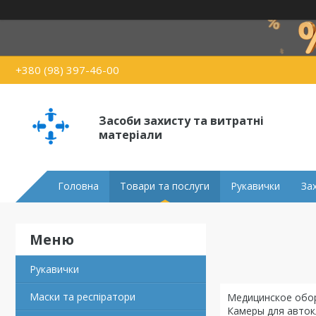
+380 (98) 397-46-00
Засоби захисту та витратні
матеріали
Головна
Товари та послуги
Рукавички
За
Рукавички
Маски та респіратори
Медицинское обор
Камеры для авток