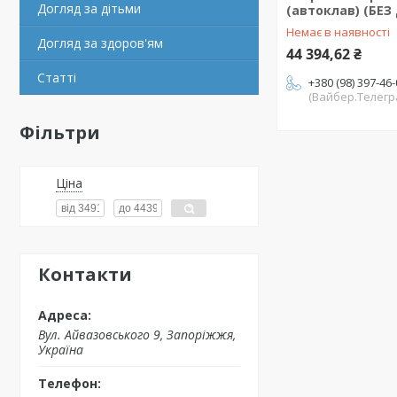
Догляд за дітьми
(автоклав) (БЕ
Немає в наявності
Догляд за здоров'ям
44 394,62 ₴
Статті
+380 (98) 397-46
(Вайбер.Телегр
Фільтри
Ціна
Контакти
Вул. Айвазовського 9, Запоріжжя,
Україна