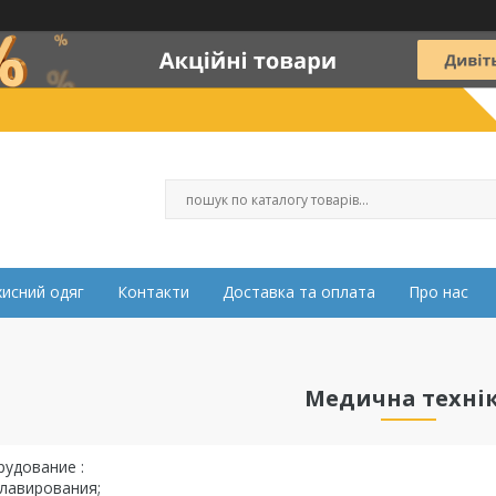
хисний одяг
Контакти
Доставка та оплата
Про нас
Медична техні
удование :
лавирования;