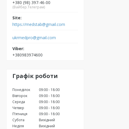
+380 (98) 397-46-00
(Вайбер.Телеграм)
https://medstab@gmail.com
ukrmedpro@gmail.com
+380983974600
Графік роботи
Понеділок
09:00
18:00
Вівторок
09:00
18:00
Середа
09:00
18:00
Четвер
09:00
18:00
Пʼятниця
09:00
18:00
Субота
Вихідний
Неділя
Вихідний