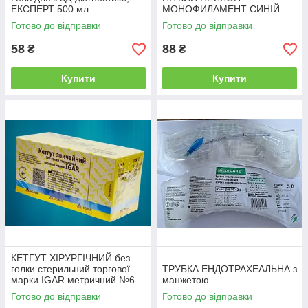
ЕКСПЕРТ 500 мл
МОНОФИЛАМЕНТ СИНІЙ
5/0(1), 0,75 м колюча голка
Готово до відправки
Готово до відправки
16 мм 1/2, OPUSMED®
(поліамід)
58
88
₴
₴
Купити
Купити
КЕТГУТ ХІРУРГІЧНИЙ без
голки стерильний торгової
ТРУБКА ЕНДОТРАХЕАЛЬНА з
марки IGAR метричний №6
манжетою
(USP 2/0) 1.5 м
Готово до відправки
Готово до відправки