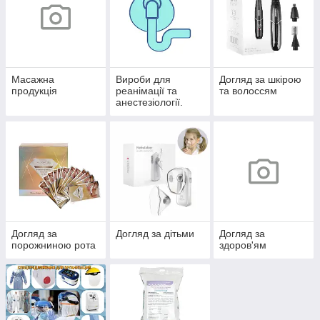
Масажна
Вироби для
Догляд за шкірою
продукція
реанімації та
та волоссям
анестезіології.
Догляд за
Догляд за дітьми
Догляд за
порожниною рота
здоров'ям