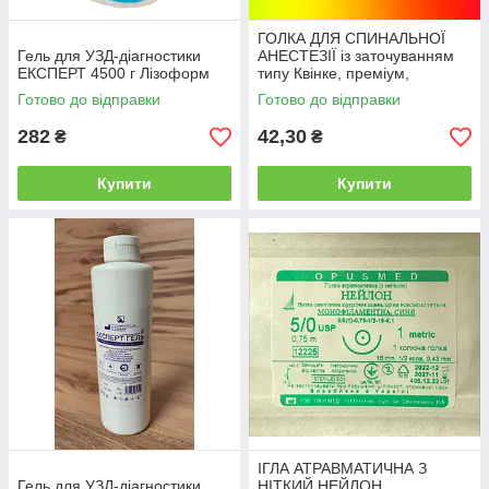
ГОЛКА ДЛЯ СПИНАЛЬНОЇ
Гель для УЗД-діагностики
АНЕСТЕЗІЇ із заточуванням
ЕКСПЕРТ 4500 г Лізоформ
типу Квінке, преміум,
"ALEXFARM",23G(0.60*90мм)
Готово до відправки
Готово до відправки
282
42,30
₴
₴
Купити
Купити
ІГЛА АТРАВМАТИЧНА З
Гель для УЗД-діагностики,
НІТКИЙ НЕЙЛОН