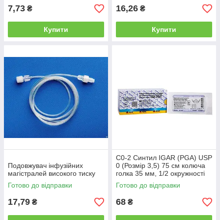
7,73
16,26
₴
₴
Купити
Купити
С0-2 Синтил IGAR (PGA) USP
Подовжувач інфузійних
0 (Розмір 3,5) 75 см колюча
магістралей високого тиску
голка 35 мм, 1/2 окружності
Готово до відправки
Готово до відправки
17,79
68
₴
₴