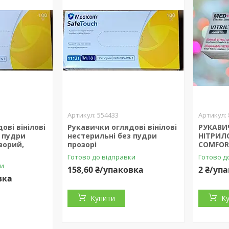
554433
ові вінілові
Рукавички оглядові вінілові
РУКАВИ
з пудри
нестерильні без пудри
НІТРИЛО
зорий,
прозорі
COMFOR
Готово до відправки
Готово д
ки
158,60 ₴/упаковка
2 ₴/уп
вка
Купити
К