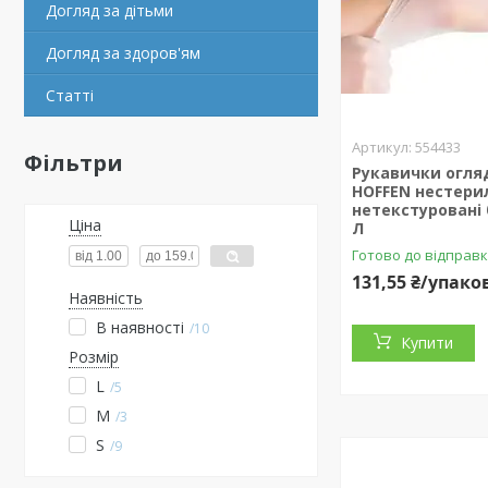
Догляд за дітьми
Догляд за здоров'ям
Статті
554433
Фільтри
Рукавички огляд
HOFFEN нестери
нетекстуровані 
Ціна
Л
Готово до відправ
131,55 ₴/упако
Наявність
В наявності
10
Купити
Розмір
L
5
M
3
S
9