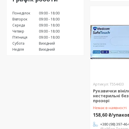
Понеділок
09:00
18:00
Вівторок
09:00
18:00
Середа
09:00
18:00
Четвер
09:00
18:00
Пʼятниця
09:00
18:00
Субота
Вихідний
Неділя
Вихідний
Т554433
Рукавички вініл
нестерильні бе
прозорі
Немає в наявності
158,60 ₴/упако
+380 (98) 397-46
(Вайбер.Телегр