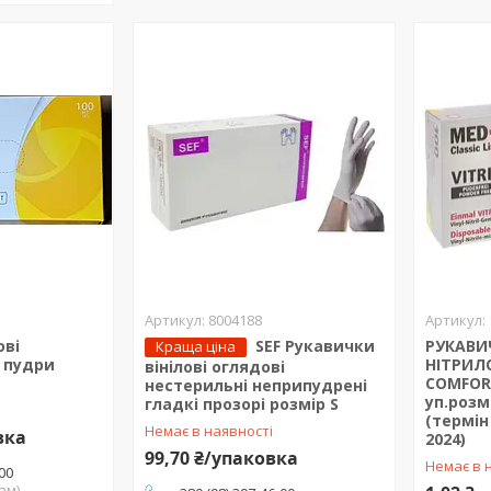
8004188
ові
SEF Рукавички
РУКАВИ
Краща ціна
з пудри
НІТРИЛО
вінілові оглядові
COMFORT
нестерильні неприпудрені
уп.розм
гладкі прозорі розмір S
(термін
Немає в наявності
вка
2024)
99,70 ₴/упаковка
Немає в 
-00
ам)