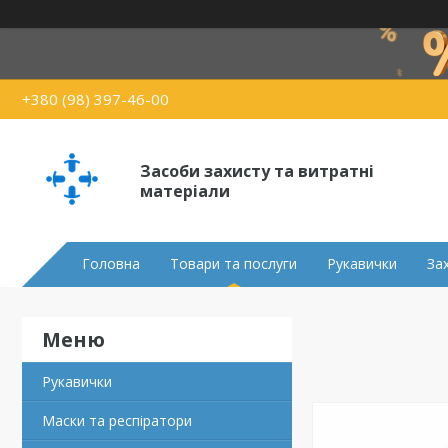
+380 (98) 397-46-00
Засоби захисту та витратні
матеріали
Головна
Товари та послуги
Рукавички
За
Рукавички
Маски та респіратори