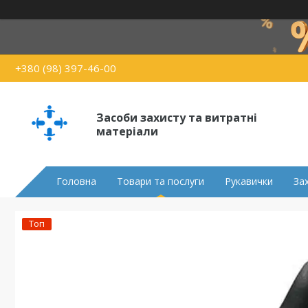
+380 (98) 397-46-00
Засоби захисту та витратні
матеріали
Головна
Товари та послуги
Рукавички
За
Топ