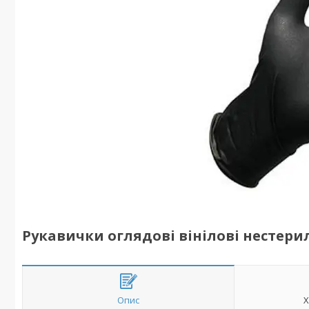
Рукавички оглядові вінілові нестерил
Опис
Х