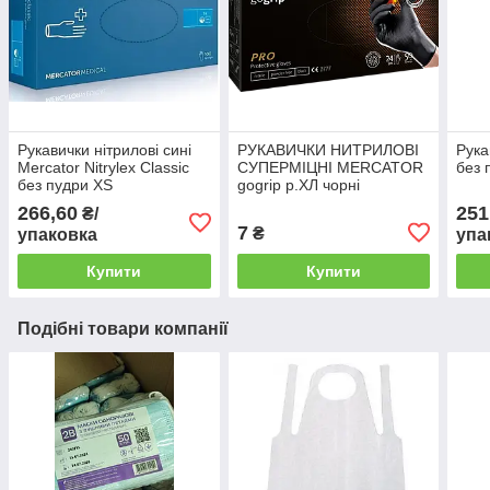
Рукавички нітрилові сині
РУКАВИЧКИ НИТРИЛОВІ
Рука
Mercator Nitrylex Classic
СУПЕРМІЦНІ MERCATOR
без 
без пудри ХS
gogrip р.ХЛ чорні
266,60
251
₴/
7
₴
упаковка
упа
Купити
Купити
Подібні товари компанії