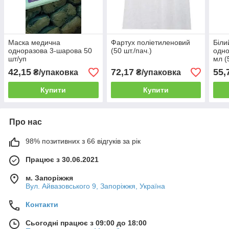
Маска медична
Фартух поліетиленовий
Біли
одноразова 3-шарова 50
(50 шт./пач.)
одно
шт/уп
мл (
42,15
72,17
55,
₴/упаковка
₴/упаковка
Купити
Купити
Про нас
98% позитивних з 66 відгуків за рік
Працює з 30.06.2021
м. Запоріжжя
Вул. Айвазовського 9, Запоріжжя, Україна
Контакти
Сьогодні працює з 09:00 до 18:00