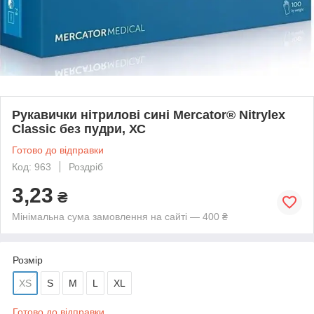
Рукавички нітрилові сині Mercator® Nitrylex
Classic без пудри, ХС
Готово до відправки
Код: 963
Роздріб
3,23
₴
Мінімальна сума замовлення на сайті — 400 ₴
Розмір
XS
S
M
L
XL
Готово до відправки