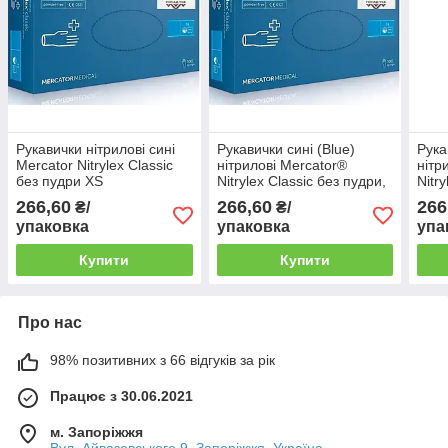
Рукавички нітрилові сині
Рукавички сині (Blue)
Рука
Mercator Nitrylex Classic
нітрилові Mercator®
нітр
без пудри ХS
Nitrylex Classic без пудри,
Nitr
С
ХС
266,60
266,60
266
₴/
₴/
упаковка
упаковка
упа
Купити
Купити
Про нас
98% позитивних з 66 відгуків за рік
Працює з 30.06.2021
м. Запоріжжя
Вул. Айвазовського 9, Запоріжжя, Україна