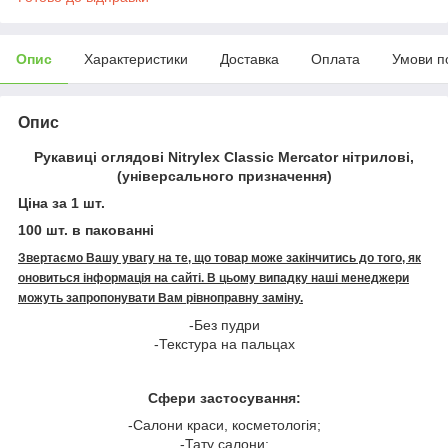
Опис
Характеристики
Доставка
Оплата
Умови п
Опис
Рукавиці оглядові Nitrylex Classic Mercator нітрилові,
(універсального призначення)
Ціна за 1 шт.
100 шт. в пакованні
Звертаємо Вашу увагу на те, що товар може закінчитись до того, як
оновиться інформація на сайті. В цьому випадку наші менеджери
можуть запропонувати Вам рівноправну заміну.
-Без пудри
-Текстура на пальцах
Сфери застосування:
-Салони краси, косметологія;
-Тату салони;