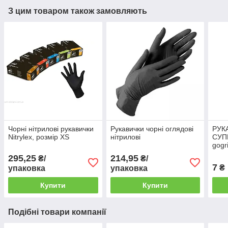
З цим товаром також замовляють
Чорні нітрилові рукавички
Рукавички чорні оглядові
РУК
Nitrylex, розмір ХS
нітрилові
СУП
gogr
295,25
214,95
₴/
₴/
7
₴
упаковка
упаковка
Купити
Купити
Подібні товари компанії