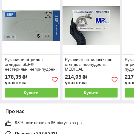
Рукавички нітрилові
Рукавичкі нітрилові чорні
Рука
оглядові SEF®
оглядові неопудрені,
нітр
нестерильні неприпудрені
MEDICAL
пуд
текстуровані на пальцях
PROFESSIONAL, розмір
PRO
178,35
214,95
217
₴/
₴/
БЛАКИТНІ, розмір XS, S,
ХС
упаковка
упаковка
упа
M, L, XL
Купити
Купити
Про нас
98% позитивних з 66 відгуків за рік
Працює з 30.06.2021