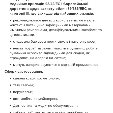
медичних приладів 93/42/EC і Європейської
директиви щодо захисту облич 89/686/EEC як
категорії III, що захищає від найвищих ризиків;
рекомендуються для всіх користувачів, які мають
контакт із потенційно інфекційними матеріалами,
хімічними речовинами, дезінфікувальними засобами та
цитостатиками;
є чудовим бар'єром проти вірусів і патогенів крові;
немає тіоуреї, тіурамів і тіазолів в рукавичці робить
рукавички особливо відповідними для людей, які
страждають на алергію на латекс;
можуть використовуватися в харчовій промисловості.
Сфери застосування:
салони краси, косметологія;
тату салони;
перукарські;
автомобільних майстерень;
Діагностика та медичне обслуговування;
лабораторії і високотехнологічні виробництва;