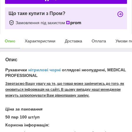
Що таке купити з Пром?
Замовлення під захистом
Опис
Характеристики
Доставка
Оплата
Умови п
Опис
Рукавички
нітрилові чорні
оглядові неопудрені, MEDICAL
PROFESSIONAL
Звертаємо Вашу увагу на те, що товар може закінчитись до того, як
оновиться інформація на сайті. В цьому випадку наші менеджери
можуть запропонувати Вам рівноправну заміну.
Ціна за паковання
50 пар 100 шт/уп
Корисна інформація: