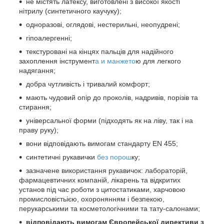
не містять латексу, виготовлені з високої якості
нітрилу (синтетичного каучуку);
одноразові, оглядові, нестерильні, неопудрені;
гіпоалергенні;
текстуровані на кінцях пальців для надійного
захоплення інструмент
а и манжето
ю для легкого
надягання;
добра чутливість і тривалий комфорт;
мають чудовий опір до проколів, надривів, порізів та
стирання;
універсальної форми (підходять як на ліву, так і на
праву руку);
вони відповідають вимогам стандарту EN 455;
синтетичні рукавички
без порош
ку;
зазначене використання рукавичок: лабораторій,
фармацевтичних компаній, лікарень та відкритих
установ під час роботи з цитостатиками, харчовою
промисловістьією, охоронянням і безпекою,
перукарськими та косметологічними та тату-салонами;
відповідають вимогам Європейської директиви з