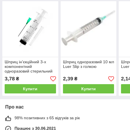
Шприц ін'єкційний 3-х
Шприц одноразовий 10 мл
Шпри
компонентний
Luer Slip з голкою
Luer
одноразовий стерильний
"ALEXPHARM" 20 мл Luer
3,78
2,39
2,1
₴
₴
Slip з голкою, 21G (0,8x40
мм)
Купити
Купити
Про нас
98% позитивних з 65 відгуків за рік
Працює з 30.06.2021