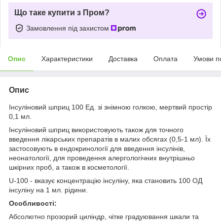
Що таке купити з Пром?
Замовлення під захистом
Опис
Характеристики
Доставка
Оплата
Умови п
Опис
Інсуліновий шприц 100 Ед. зі знімною голкою, мертвий простір
0,1 мл.
Інсуліновий шприц використовують також для точного
введення лікарських препаратів в малих обсягах (0,5-1 мл). Їх
застосовують в ендокринології для введення інсулінів,
неонатології, для проведення алергологічних внутрішньо
шкірних проб, а також в косметології.
U-100 - вказує концентрацію інсуліну, яка становить 100 ОД
інсуліну на 1 мл. рідини.
Особливості:
Абсолютно прозорий циліндр, чітке градуювання шкали та