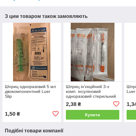
З цим товаром також замовляють
Шприц одноразовий 5 мл
Шприц ін'єкційний 3-х
Шпри
двокомпонентний Luer
комп. інсуліновий
Luer
Slip
одноразовий стерильний
"ALEXPHARM" 1мл U-100
2,38
1,3
₴
з ІНТЕГРОВАНОЮ голкою
30 G
1,50
₴
Купити
Подібні товари компанії