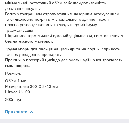
мінімальний остаточний об’єм забезпечують точність
дозування інсуліну
Голка з тригранним атравматичним лазерним заточуванням
та силіконовим покриттям спеціальної медичної якості.
плавно розсовує тканини та зводить до мінімуму
травматизацію
Шприц має герметичний гумовий ущільнювач, виготовлений з
без латексного матеріалу.
Зручні упори для пальців на циліндрі та на поршні сприяють
точному введенню препарату.
Практично прозорий циліндр дає змогу надійно контролювати
вміст шприца.
Розміри:
Об’єм 1 мл.
Розмір голки 30G 0,3х13 мм
Шкала U-100
200шт/уп
Приховати