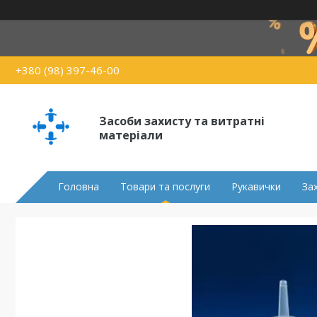
+380 (98) 397-46-00
Засоби захисту та витратні
матеріали
Головна
Товари та послуги
Рукавички
За