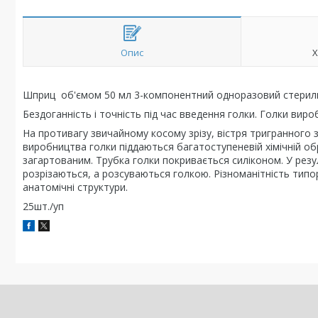
Опис
Х
Шприц об'ємом 50 мл 3-компонентний одноразовий стериль
Бездоганність і точність під час введення голки. Голки вир
На противагу звичайному косому зрізу, вістря тригранного зат
виробництва голки піддаються багатоступеневій хімічній обр
загартованим. Трубка голки покривається силіконом. У резул
розрізаються, а розсуваються голкою. Різноманітність типо
анатомічні структури.
25шт./уп