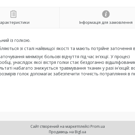
арактеристики
Інформація для замовлення
ний із голкою.
обляються зі сталі найвищої якості та мають потрійне заточення в
очування мінімізує больові відчуття під час ін'єкції. У процесі
обці, унаслідок якої вістря голки стає бездоганно відшліфованим
ьтаті набагато знижується травмування тканин у разі ін'єкцій: в
розмірів голок допомагає забезпечити точність потрапляння в п
Сайт створений на маркетплейсі
Prom.ua
Продавець на Bigl.ua