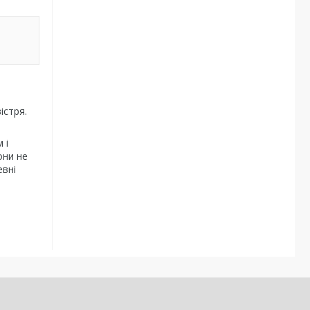
істря.
 і
они не
евні