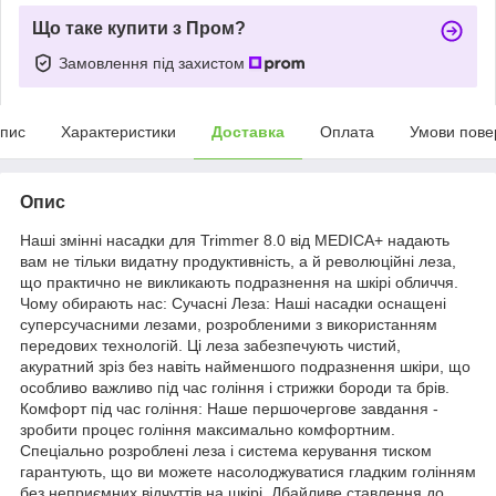
Що таке купити з Пром?
Замовлення під захистом
пис
Характеристики
Доставка
Оплата
Умови пове
Опис
Наші змінні насадки для Trimmer 8.0 від MEDICA+ надають
вам не тільки видатну продуктивність, а й революційні леза,
що практично не викликають подразнення на шкірі обличчя.
Чому обирають нас: Сучасні Леза: Наші насадки оснащені
суперсучасними лезами, розробленими з використанням
передових технологій. Ці леза забезпечують чистий,
акуратний зріз без навіть найменшого подразнення шкіри, що
особливо важливо під час гоління і стрижки бороди та брів.
Комфорт під час гоління: Наше першочергове завдання -
зробити процес гоління максимально комфортним.
Спеціально розроблені леза і система керування тиском
гарантують, що ви можете насолоджуватися гладким голінням
без неприємних відчуттів на шкірі. Дбайливе ставлення до