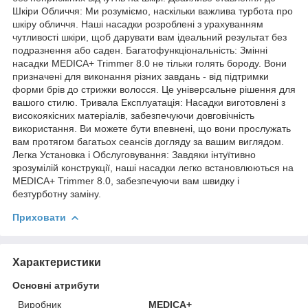
Шкіри Обличчя: Ми розуміємо, наскільки важлива турбота про
шкіру обличчя. Наші насадки розроблені з урахуванням
чутливості шкіри, щоб дарувати вам ідеальний результат без
подразнення або саден. Багатофункціональність: Змінні
насадки MEDICA+ Trimmer 8.0 не тільки голять бороду. Вони
призначені для виконання різних завдань - від підтримки
форми брів до стрижки волосся. Це універсальне рішення для
вашого стилю. Тривала Експлуатація: Насадки виготовлені з
високоякісних матеріалів, забезпечуючи довговічність
використання. Ви можете бути впевнені, що вони прослужать
вам протягом багатьох сеансів догляду за вашим виглядом.
Легка Установка і Обслуговування: Завдяки інтуїтивно
зрозумілій конструкції, наші насадки легко встановлюються на
MEDICA+ Trimmer 8.0, забезпечуючи вам швидку і
безтурботну заміну.
Приховати
Характеристики
Основні атрибути
Виробник
MEDICA+