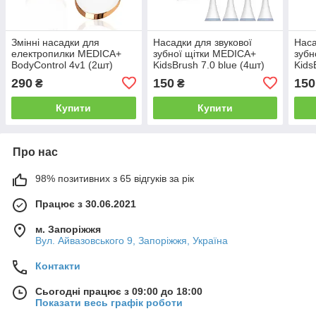
Змінні насадки для
Насадки для звукової
Наса
електропилки MEDICA+
зубної щітки MEDICA+
зубн
BodyControl 4v1 (2шт)
KidsBrush 7.0 blue (4шт)
Kids
(Japan)
(Japan)
(Jap
290
150
150
₴
₴
Купити
Купити
Про нас
98% позитивних з 65 відгуків за рік
Працює з 30.06.2021
м. Запоріжжя
Вул. Айвазовського 9, Запоріжжя, Україна
Контакти
Сьогодні працює з 09:00 до 18:00
Показати весь графік роботи