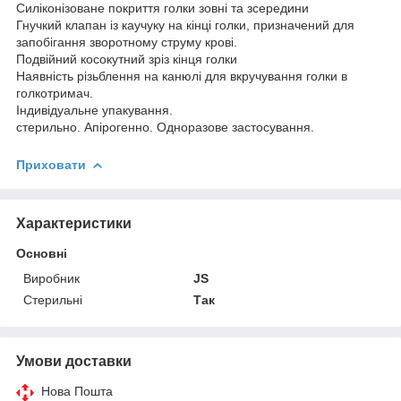
Силіконізоване покриття голки зовні та зсередини
Гнучкий клапан із каучуку на кінці голки, призначений для
запобігання зворотному струму крові.
Подвійний косокутний зріз кінця голки
Наявність різьблення на канюлі для вкручування голки в
голкотримач.
Індивідуальне упакування.
стерильно. Апірогенно. Одноразове застосування.
Приховати
Характеристики
Основні
Виробник
JS
Стерильні
Так
Умови доставки
Нова Пошта