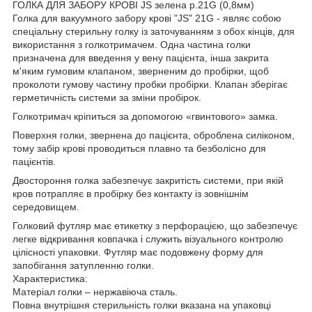
ГОЛКА ДЛЯ ЗАБОРУ КРОВІ JS зелена р.21G (0,8мм)
Голка для вакуумного забору крові "JS" 21G - являє собою
спеціальну стерильну голку із заточуванням з обох кінців, для
використання з голкотримачем. Одна частина голки
призначена для введення у вену пацієнта, інша закрита
м'яким гумовим клапаном, зверненим до пробірки, щоб
проколоти гумову частину пробки пробірки. Клапан зберігає
герметичність системи за зміни пробірок.
Голкотримач кріпиться за допомогою «гвинтового» замка.
Поверхня голки, звернена до пацієнта, оброблена силіконом,
тому забір крові проводиться плавно та безболісно для
пацієнтів.
Двостороння голка забезпечує закритість системи, при якій
кров потрапляє в пробірку без контакту із зовнішнім
середовищем.
Голковий футляр має етикетку з перфорацією, що забезпечує
легке відкривання ковпачка і служить візуального контролю
цілісності упаковки. Футляр має подовжену форму для
запобігання затупленню голки.
Характеристика:
Матеріал голки – нержавіюча сталь.
Повна внутрішня стерильність голки вказана на упаковці