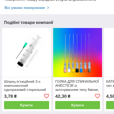
Всі умови повернення
Подібні товари компанії
Шприц ін'єкційний 3-х
ГОЛКА ДЛЯ СПИНАЛЬНОЇ
КАТ
компонентний
АНЕСТЕЗІЇ із
тип 
одноразовий стерильний
заточуванням типу Квінке,
"ALEXPHARM" 20 мл Luer
преміум,
3,78
42,30
4,5
₴
₴
Slip з голкою, 21G (0,8x40
"ALEXFARM",23G(0.60*90мм)
мм)
Купити
Купити