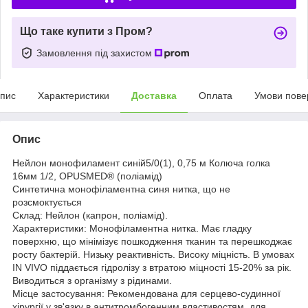
Що таке купити з Пром?
Замовлення під захистом
пис
Характеристики
Доставка
Оплата
Умови пове
Опис
Нейлон монофиламент синій5/0(1), 0,75 м Колюча голка
16мм 1/2, OPUSMED® (поліамід)
Синтетична монофіламентна синя нитка, що не
розсмоктується
Склад: Нейлон (капрон, поліамід).
Характеристики: Монофіламентна нитка. Має гладку
поверхню, що мінімізує пошкодження тканин та перешкоджає
росту бактерій. Низьку реактивність. Високу міцність. В умовах
IN VIVO піддається гідролізу з втратою міцності 15-20% за рік.
Виводиться з організму з рідинами.
Місце застосування: Рекомендована для серцево-судинної
хірургії у зв'язку в антитромбогенним властивостям, для