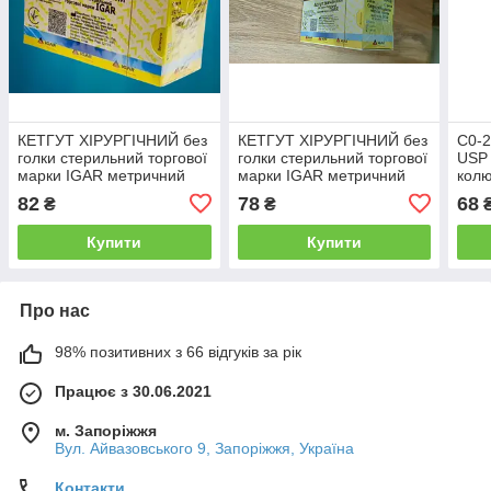
КЕТГУТ ХІРУРГІЧНИЙ без
КЕТГУТ ХІРУРГІЧНИЙ без
С0-2
голки стерильний торгової
голки стерильний торгової
USP 
марки IGAR метричний
марки IGAR метричний
колю
№6 (USP 2/0) 1.5 м
№2 (USP 4/0) 1.5 м
окру
82
78
68
₴
₴
Купити
Купити
Про нас
98% позитивних з 66 відгуків за рік
Працює з 30.06.2021
м. Запоріжжя
Вул. Айвазовського 9, Запоріжжя, Україна
Контакти