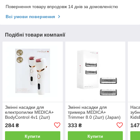
Повернення товару впродовж 14 днів за домовленістю
Всі умови повернення
Подібні товари компанії
Змінні насадки для
Змінні насадки для
Наса
електропилки MEDICA+
тримера MEDICA+
зубн
BodyControl 4v1 (2шт)
Trimmer 8.0 (2шт) (Japan)
Kids
(Japan)
(Jap
284
333
147
₴
₴
Купити
Купити