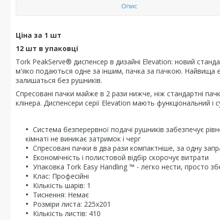
Опис
Ціна за 1 шт
12 шт в упаковці
Tork PeakServe® диспенсер в дизайні Elevation: новий станд
м'яко подаються одне за іншим, пачка за пачкою. Найвища єм
залишаться без рушників.
Спресовані пачки майже в 2 рази нижче, ніж стандартні пачк
клінера. Диспенсери серії Elevation мають функціональний і 
Система безперервної подачі рушників забезпечує рівном
кімнаті не виникає затримок і черг
Спресовані пачки в два рази компактніше, за одну зап
Економічність і полистовой відбір скорочує витрати
Упаковка Tork Easy Handling ™ - легко нести, просто зб
Клас: Професійні
Кількість шарів: 1
Тиснення: Немає
Розміри листа: 225х201
Кількість листів: 410