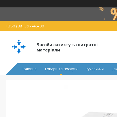
+380 (98) 397-46-00
Засоби захисту та витратні
матеріали
Головна
Товари та послуги
Рукавички
За