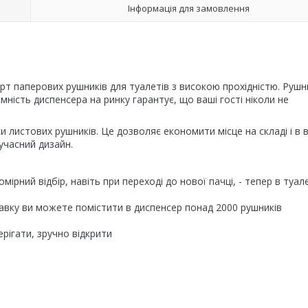
Інформація для замовлення
арт паперових рушників для туалетів з високою прохідністю. Рушн
ність диспенсера на ринку гарантує, що ваші гості ніколи не
и листових рушників. Це дозволяє економити місце на складі і в в
сучасний дизайн.
ірний відбір, навіть при переході до нової пачці, - тепер в туал
равку ви можете помістити в диспенсер понад 2000 рушників
ерігати, зручно відкрити