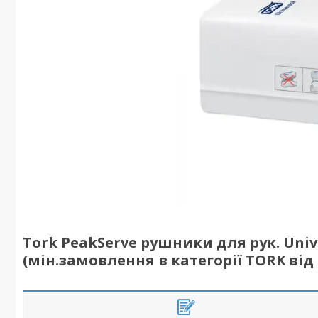
Tork PeakServe рушники для рук. Univer
(мін.замовлення в категорії TORK від 