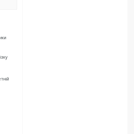
ики
ізку
етній