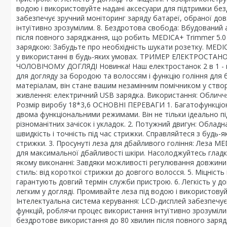
водою і використовуйте надані аксесуари для підтримки без
забезпечує зручний моніторинг заряду батареї, обраної до
інтуїтивно зрозумілим. 8. Бездротова свобода: Вбудований
після повного заряджання, що робить MEDICA+ Trimmer 5.0 ід
зарядкою: Забудьте про необхідність шукати розетку. MEDI
у використанні в будь-яких умовах. ТРИМЕР ЕЛЕКТРОСТ
ЧОЛОВІЧОМУ ДОГЛЯДІ Новинка! Наш електростанок 2 в 1 - це
для догляду за бородою та волоссям і функцію гоління для 
матеріалам, він стане вашим незамінним помічником у ство
живлення: електричний USB зарядка. Використання: Обличчя/Г
Розмір виробу 18*3,6 ОСНОВНІ ПЕРЕВАГИ 1. Багатофункціона
двома функціональними режимами. Він не тільки ідеально п
різноманітних зачісок і укладок. 2. Потужний двигун: Обла
швидкість і точність під час стрижки. Справляйтеся з будь-я
стрижки. 3. Просунуті леза для дбайливого гоління: Леза M
для максимальної дбайливості шкіри. Насолоджуйтесь гладки
якому виконанні: Завдяки можливості регулювання довжини 
стиль: від короткої стрижки до довгого волосся. 5. Міцність
гарантують довгий термін служби пристрою. 6. Легкість у д
легким у догляді. Промивайте леза під водою і використовуй
Інтелектуальна система керування: LCD-дисплей забезпечує
функцій, роблячи процес використання інтуїтивно зрозуміл
бездротове використання до 80 хвилин після повного заряд