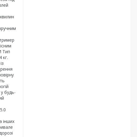
плей
 хвилин
 зручним
 тример
кісним
И Тип
 кг.
із
орення
мовірну
сть
огій
 у будь-
ий
5.0
а інших
ривале
дорозі