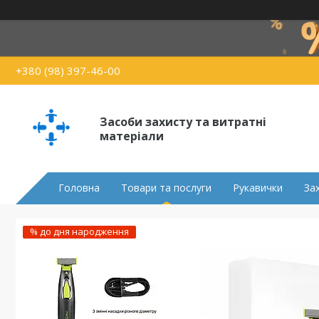
+380 (98) 397-46-00
Засоби захисту та витратні
матеріали
Головна
Товари та послуги
Рукавички
За
% до дня народження