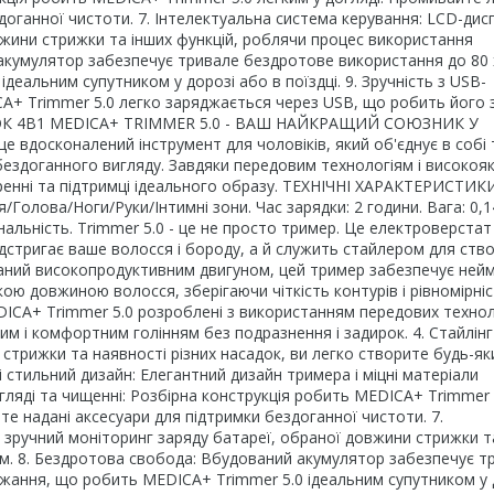
доганної чистоти. 7. Інтелектуальна система керування: LCD-дис
вжини стрижки та інших функцій, роблячи процес використання
 акумулятор забезпечує тривале бездротове використання до 80
еальним супутником у дорозі або в поїздці. 9. Зручність з USB-
CA+ Trimmer 5.0 легко заряджається через USB, що робить його
АНОК 4В1 MEDICA+ TRIMMER 5.0 - ВАШ НАЙКРАЩИЙ СОЮЗНИК У
 вдосконалений інструмент для чоловіків, який об'єднує в собі
бездоганного вигляду. Завдяки передовим технологіям і високоя
ренні та підтримці ідеального образу. ТЕХНІЧНІ ХАРАКТЕРИСТИК
олова/Ноги/Руки/Інтимні зони. Час зарядки: 2 години. Вага: 0,14
льність. Trimmer 5.0 - це не просто тример. Це електроверстат 
ідстригає ваше волосся і бороду, а й служить стайлером для ств
днаний високопродуктивним двигуном, цей тример забезпечує ней
кою довжиною волосся, зберігаючи чіткість контурів і рівномірні
EDICA+ Trimmer 5.0 розроблені з використанням передових технол
м і комфортним голінням без подразнення і задирок. 4. Стайлінг
стрижки та наявності різних насадок, ви легко створите будь-як
 і стильний дизайн: Елегантний дизайн тримера і міцні матеріали
огляді та чищенні: Розбірна конструкція робить MEDICA+ Trimmer 
те надані аксесуари для підтримки бездоганної чистоти. 7.
 зручний моніторинг заряду батареї, обраної довжини стрижки т
им. 8. Бездротова свобода: Вбудований акумулятор забезпечує т
жання, що робить MEDICA+ Trimmer 5.0 ідеальним супутником у 