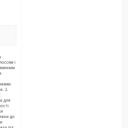
ш
лоссям і
замінним
.
имами.
к. 2.
с
за для
вості
ки
рижки до
би
еза під