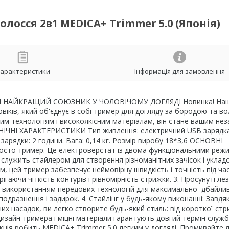
лосся 2в1 MEDICA+ Trimmer 5.0 (Японія)
арактеристики
Інформація для замовлення
АШ НАЙКРАЩИЙ СОЮЗНИК У ЧОЛОВІЧОМУ ДОГЛЯДІ Новинка! На
віків, який об'єднує в собі тример для догляду за бородою та во
им технологіям і високоякісним матеріалам, він стане вашим не
ТЕХНІЧНІ ХАРАКТЕРИСТИКИ Тип живлення: електричний USB зарядка
арядки: 2 години. Вага: 0,14 кг. Розмір виробу 18*3,6 ОСНОВНІ
просто тример. Це електроверстат із двома функціональними реж
й служить стайлером для створення різноманітних зачісок і укладо
 цей тример забезпечує неймовірну швидкість і точність під ча
аючи чіткість контурів і рівномірність стрижки. 3. Просунуті ле
з використанням передових технологій для максимальної дбайли
дразнення і задирок. 4. Стайлінг у будь-якому виконанні: Завдя
х насадок, ви легко створите будь-який стиль: від короткої ст
 дизайн тримера і міцні матеріали гарантують довгий термін служ
рукція робить MEDICA+ Trimmer 5.0 легким у догляді. Промивайте л