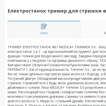
Електростанок тример для стрижки во
Опис
Х
ТРИМЕР ЕЛЕКТРОСТАНОК 4В1 MEDICA+ TRIMMER 5.0 - В
електростанок 2 в 1 - це вдосконалений інструмент для чоло
функцію гоління для бездоганного вигляду. Завдяки передов
помічником у створенні та підтримці ідеального образу. 
Використання: Обличчя/Голова/Ноги/Руки/Інтимні зони. Час з
ПЕРЕВАГИ 1. Багатофункціональність. Trimmer 5.0 - це не 
Він не тільки ідеально підстригає ваше волосся і бороду, а 
Потужний двигун: Обладнаний високопродуктивним двигуном,
стрижки. Справляйтеся з будь-якою довжиною волосся, зберіг
дбайливого гоління: Леза MEDICA+ Trimmer 5.0 розроблені 
шкіри. Насолоджуйтесь гладким і комфортним голінням без по
можливості регулювання довжини стрижки та наявності різни
довгого волосся. 5. Міцність і стильний дизайн: Елегантний
пристрою. 6. Легкість у догляді та чищенні: Розбірна конст