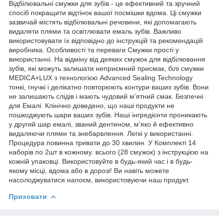
Відбілювальні смужки для зубів - це ефективний та зручний
спосіб покращити відтінок вашої посмішки вдома. Ці смужки
зазвичай містять відбілювальні речовини, які допомагають
видаляти плями та освітлювати емаль зубів. Важливо
використовувати їх відповідно до інструкцій та рекомендацій
виробника. Особливості та переваги Смужки прості у
використанні. На відміну від деяких смужок для відбілювання
зубів, які можуть залишати неприємний присмак, білі смужки
MEDICA+LUX з технологією Advanced Sealing Technology
тонкі, гнучкі і делікатно повторюють контури ваших зубів. Вони
не залишають слідів і мають чудовий мʼятний смак. Безпечні
для Емалі. Клінічно доведено, що наші продукти не
пошкоджують шари ваших зубів. Наші інгредієнти проникають
у другий шар емалі, званий дентином, мʼяко й ефективно
видаляючи плями та знебарвлення. Легкі у використанні.
Процедура повинна тривати до 30 хвилин. У Комплекті 14
наборів по 2шт в кожному. всього (28 смужок) з інструкцією на
кожній упаковці. Використовуйте в будь-який час і в будь-
якому місці, вдома або в дорозі! Ви навіть можете
насолоджуватися напоєм, використовуючи наш продукт.
Приховати