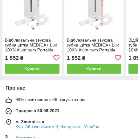
Відбілювальна звукова
Відбілювальна звукова
Відб
зубна щітка MEDICA+ Lux
зубна щітка MEDICA+ Lux
зубн
10ХN Aluminum Portable
10ХN Aluminum Portable
10ХN
Silver (Japan)
Rose Gold (Japan)
Grey
1 852
1 852
1 8
₴
₴
Купити
Купити
Про нас
98% позитивних з 66 відгуків за рік
Працює з 30.06.2021
м. Запоріжжя
Вул. Айвазовського 9, Запоріжжя, Україна
Контакти