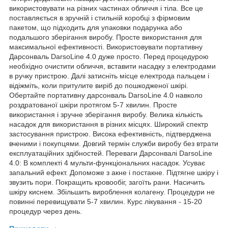
використовувати на різних частинах обличчя і тіла. Все це
поставляється в зручній і стильній коробці з фірмовим
пакетом, що підходить для упаковки подарунка або
подальшого зберігання виробу. Просте використання для
максимальної ефективності. Використовувати портативну
Дарсонваль DarsoLine 4.0 дуже просто. Перед процедурою
необхідно очистити обличчя, вставити насадку з електродами
в ручку пристрою. Далі затисніть місце електрода пальцем і
відіжміть, коли притулите виріб до пошкодженої шкірі.
Обертайте портативну дарсонваль DarsoLine 4.0 навколо
роздратованої шкіри протягом 5-7 хвилин. Просте
використання і зручне зберігання виробу. Велика кількість
насадок для використання в різних місцях. Широкий спектр
застосування пристрою. Висока ефективність, підтверджена
вченими і покупцями. Довгий термін служби виробу без втрати
експлуатаційних здібностей. Переваги Дарсонвалі DarsoLine
4.0: В комплекті 4 мульти-функціональних насадок. Усуває
запальний ефект. Допоможе з акне і постакне. Підтягне шкіру і
звузить пори. Покращить кровообіг, загоїть рани. Насичить
шкіру киснем. Збільшить вироблення колагену. Процедури не
повинні перевищувати 5-7 хвилин. Курс лікування - 15-20
процедур через день.