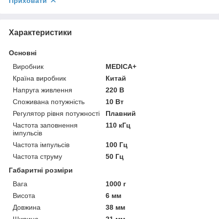
Приховати
Характеристики
Основні
Виробник
MEDICA+
Країна виробник
Китай
Напруга живлення
220 В
Споживана потужність
10 Вт
Регулятор рівня потужності
Плавний
Частота заповнення
110 кГц
імпульсів
Частота імпульсів
100 Гц
Частота струму
50 Гц
Габаритні розміри
Вага
1000 г
Висота
6 мм
Довжина
38 мм
Ширина
21 мм