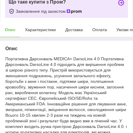
Що таке купити з Пром?
Замовлення під захистом
Опис
Характеристики
Доставка
Оплата
Умови п
Опис
Портативна Дарсонваль MEDICA+ DarsoLine 4.0 Портативна
Дарсонваль DarsoLine 4.0 підходить для вирішення проблем
зі шкірою різного типу. Пристрій використовується для
зменшення подразнень, усунення запального ефекту,
боротьби з акне і постакне, підтяжки шкіри, поліпшення
кровообігу, звуження пор, насичення шкіри киснем, загоєння
ран, вироблення колагену. Модель має Український
сертифікат СЕС, Європейський ISO/SE/Rohs та
Американський FDA. Інноваційне рішення для лікування акне,
зморшок, пігментації, зміцнення волосся, омолодження шкіри
Всього 10-15 хвилин 2-3 рази на тиждень на кожній
проблемній зоні і результат буде видно вже в лічений час. У
комплект входить ручка пристрою Дарсонваль DarsoLine 4.0. і
чотири додаткових насадки для електродів, які можна