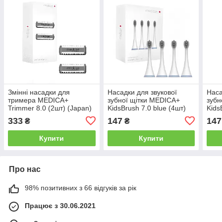
Змінні насадки для
Насадки для звукової
Наса
тримера MEDICA+
зубної щітки MEDICA+
зубн
Trimmer 8.0 (2шт) (Japan)
KidsBrush 7.0 blue (4шт)
Kids
(Japan)
(Jap
333
147
147
₴
₴
Купити
Купити
Про нас
98% позитивних з 66 відгуків за рік
Працює з 30.06.2021