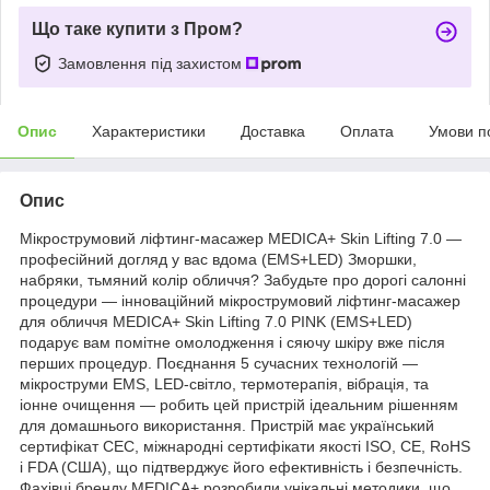
Що таке купити з Пром?
Замовлення під захистом
Опис
Характеристики
Доставка
Оплата
Умови п
Опис
Мікрострумовий ліфтинг-масажер MEDICA+ Skin Lifting 7.0 —
професійний догляд у вас вдома (EMS+LED) Зморшки,
набряки, тьмяний колір обличчя? Забудьте про дорогі салонні
процедури — інноваційний мікрострумовий ліфтинг-масажер
для обличчя MEDICA+ Skin Lifting 7.0 PINK (EMS+LED)
подарує вам помітне омолодження і сяючу шкіру вже після
перших процедур. Поєднання 5 сучасних технологій —
мікроструми EMS, LED-світло, термотерапія, вібрація, та
іонне очищення — робить цей пристрій ідеальним рішенням
для домашнього використання. Пристрій має український
сертифікат СЕС, міжнародні сертифікати якості ISO, CE, RoHS
і FDA (США), що підтверджує його ефективність і безпечність.
Фахівці бренду MEDICA+ розробили унікальні методики, що