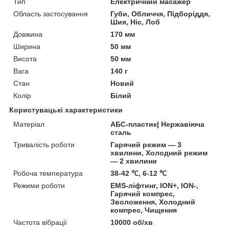
Тип
Електричний масажер
Область застосування
Губи, Обличчя, Підборіддя,
Шия, Ніс, Лоб
Довжина
170 мм
Ширина
50 мм
Висота
50 мм
Вага
140 г
Стан
Новий
Колір
Білий
Користувацькі характеристики
Матеріал
АБС-пластик| Нержавіюча
сталь
Тривалість роботи
Гарячий режим — 3
хвилини, Холодний режим
— 2 хвилини
Робоча температура
38-42 ℃, 6-12 ℃
Режими роботи
EMS-ліфтинг, ION+, ION-,
Гарячий компрес,
Зволоження, Холодний
компрес, Чищення
Частота вібрації
10000 об/хв