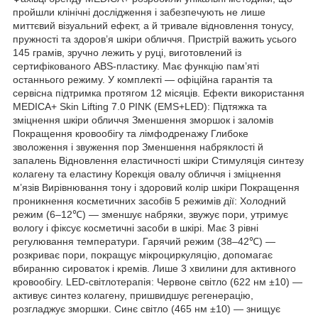
пройшли клінічні дослідження і забезпечують не лише
миттєвий візуальний ефект, а й тривале відновлення тонусу,
пружності та здоров’я шкіри обличчя. Пристрій важить усього
145 грамів, зручно лежить у руці, виготовлений із
сертифікованого ABS-пластику. Має функцію пам’яті
останнього режиму. У комплекті — офіційна гарантія та
сервісна підтримка протягом 12 місяців. Ефекти використання
MEDICA+ Skin Lifting 7.0 PINK (EMS+LED): Підтяжка та
зміцнення шкіри обличчя Зменшення зморшок і заломів
Покращення кровообігу та лімфодренажу Глибоке
зволоження і звуження пор Зменшення набряклості й
запалень Відновлення еластичності шкіри Стимуляція синтезу
колагену та еластину Корекція овалу обличчя і зміцнення
м’язів Вирівнювання тону і здоровий колір шкіри Покращення
проникнення косметичних засобів 5 режимів дії: Холодний
режим (6–12℃) — зменшує набряки, звужує пори, утримує
вологу і фіксує косметичні засоби в шкірі. Має 3 рівні
регулювання температури. Гарячий режим (38–42℃) —
розкриває пори, покращує мікроциркуляцію, допомагає
вбиранню сироваток і кремів. Лише 3 хвилини для активного
кровообігу. LED-світлотерапія: Червоне світло (622 нм ±10) —
активує синтез колагену, пришвидшує регенерацію,
розгладжує зморшки. Синє світло (465 нм ±10) — знищує