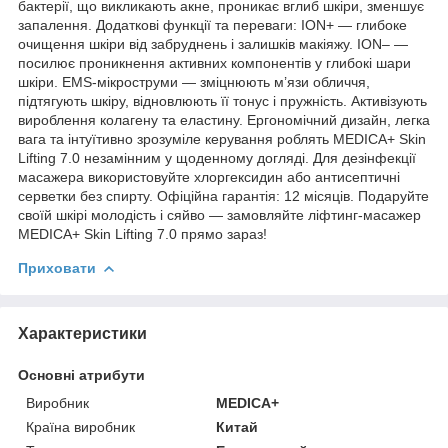
бактерії, що викликають акне, проникає вглиб шкіри, зменшує
запалення. Додаткові функції та переваги: ION+ — глибоке
очищення шкіри від забруднень і залишків макіяжу. ION– —
посилює проникнення активних компонентів у глибокі шари
шкіри. EMS-мікроструми — зміцнюють м’язи обличчя,
підтягують шкіру, відновлюють її тонус і пружність. Активізують
вироблення колагену та еластину. Ергономічний дизайн, легка
вага та інтуїтивно зрозуміле керування роблять MEDICA+ Skin
Lifting 7.0 незамінним у щоденному догляді. Для дезінфекції
масажера використовуйте хлоргексидин або антисептичні
серветки без спирту. Офіційна гарантія: 12 місяців. Подаруйте
своїй шкірі молодість і сяйво — замовляйте ліфтинг-масажер
MEDICA+ Skin Lifting 7.0 прямо зараз!
Приховати
Характеристики
Основні атрибути
Виробник
MEDICA+
Країна виробник
Китай