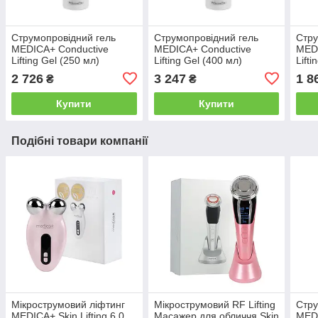
Струмопровідний гель
Струмопровідний гель
Стру
MEDICA+ Conductive
MEDICA+ Conductive
MEDI
Lifting Gel (250 мл)
Lifting Gel (400 мл)
Lift
2 726
3 247
1 8
₴
₴
Купити
Купити
Подібні товари компанії
Мікрострумовий ліфтинг
Мікрострумовий RF Lifting
Стру
MEDICA+ Skin Lifting 6.0
Масажер для обличчя Skin
MEDI