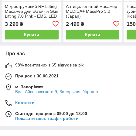
Мікрострумовий RF Lifting
Антицелюлітний масажер
Наса
Масажер для обличчя Skin
MEDICA+ MassPro 3.0
зубн
Lifting 7.0 Pink - EMS, LED
(Japan)
Kids
(Japan)
(Jap
3 290
2 490
150
₴
₴
Купити
Купити
Про нас
98% позитивних з 65 відгуків за рік
Працює з 30.06.2021
м. Запоріжжя
Вул. Айвазовського 9, Запоріжжя, Україна
Контакти
Сьогодні працює з 09:00 до 18:00
Показати весь графік роботи