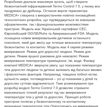
Розробники доклали максимум зусиль, щоб створити
безконтактний інфрачервоний Termo Сontrol 7.0, у якому все
продумано до дрібниць. Остання версія термометра
MEDICA+ створена з використанням новітніх інноваційних
технологічних розробок, що підтверджується як зовнішнім
оформленням, так і функціональними можливостями
пристрою. Модель має Український сертифікат СЕС,
Європейський ISO/SE/Rohs та Американський FDA. Модель
оснащена новим вимірювальним датчиком останнього
покоління, який дає змогу ще точніше визначати температуру
безконтактно та контактно. Модель має 4 окремі режими
вимірювання: Режим для дорослої людини. Режим для
дитини. Режим вушної раковини для немовлят. Режим
вимірювання температури приміщення, їжі, води. Фахівці
компанії MEDICA+ звернули увагу, що показники температури
тіла дорослої людини та дитини залежать від багатьох вікових
і фізіологічних факторів. Наприклад: товщина лобної кістки,
щільність шкіри, потовиділення – усі ці показники у дітей та
дорослих суттєво відрізняються. Таке розмежування при
розробці моделі Termo Сontrol 7.0 дозволяє отримати
максимально точний результат під час вимірювання
температури тіла у дітей та дорослих. Принцип роботи
пристрою полягає у безконтактному та контактному
визначенні температури тіла Орієнтуючись на вимірювання