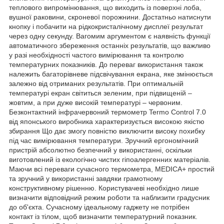
теплового випромінювання, що виходить із поверхні лоба,
вушної раковини, скроневої порожнини. Достатньо натиснути
кнопку і побачити на рідкокристалічному дисплеї результат
через одну секунду. Вагомим аргументом є наявність функції
автоматичного збереження останніх результатів, що важливо
у разі необхідності частого вимірювання та контролю
температурних показників. До переваг використання також
належить багаторівневе підсвічування екрана, яке змінюється
залежно від отриманих результатів. При оптимальній
температурі екран світиться зеленим, при підвищеній –
жовтим, а при дуже високій температурі – червоним.
Безконтактний інфрачервоний термометр Termo Сontrol 7.0
від японського виробника характеризується високою якістю
збирання Що дає змогу повністю виключити високу похибку
під час вимірювання температури. Зручний ергономічний
пристрій абсолютно безпечний у використанні, оскільки
виготовлений із екологічно чистих гіпоалергенних матеріалів.
Маючи всі переваги сучасного термометра, MEDICA+ простий
та зручний у використанні завдяки грамотному
конструктивному рішенню. Користувачеві необхідно лише
визначити відповідний режим роботи та наблизити градусник
до об'єкта. Сучасному ідеальному гаджету не потрібен
контакт із тілом, щоб визначити температурний показник.