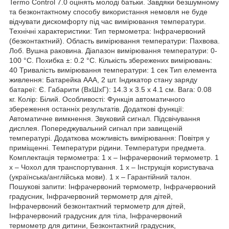
Termo Сontrol 7.0 оцінять молоді батьки. Завдяки безшумному
та безконтактному способу використання немовля не буде
відчувати дискомфорту під час вимірювання температури.
Технічні характеристики: Тип термометра: Інфрачервоний
(безконтактний). Область вимірювання температури: Пахвова.
Лоб. Вушна раковина. Діапазон вимірювання температури: 0-
100 °C. Похибка ±: 0.2 °С. Кількість збережених вимірювань:
40 Тривалість вимірювання температури: 1 сек Тип елемента
живлення: Батарейка ААА, 2 шт. Індикатор стану заряду
батареї: Є. Габарити (ВхШхГ): 14.3 х 3.5 х 4.1 см. Вага: 0.08
кг. Колір: Білий. Особливості: Функція автоматичного
збереження останніх результатів. Додаткові функції:
Автоматичне вимкнення. Звуковий сигнал. Підсвічування
дисплея. Попереджувальний сигнал при завищеній
температурі. Додаткова можливість вимірювання: Повітря у
приміщенні. Температури рідини. Температури предмета.
Комплектація термометра: 1 x – Інфрачервоний термометр. 1
x – Чохол для транспортування. 1 x – Інструкція користувача
(українська/англійська мови). 1 х – Гарантійний талон.
Пошукові запити: Інфрачервоний термометр, Інфрачервоний
градусник, Інфрачервоний термометр для дітей,
Інфрачервоний безконтактний термометр для дітей,
Інфрачервоний градусник для тіла, Інфрачервоний
термометр для дитини, Безконтактний градусник,