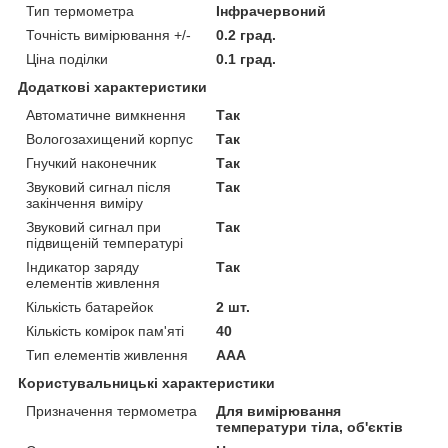
Тип термометра
Інфрачервоний
Точність вимірювання +/-
0.2 град.
Ціна поділки
0.1 град.
Додаткові характеристики
Автоматичне вимкнення
Так
Вологозахищений корпус
Так
Гнучкий наконечник
Так
Звуковий сигнал після
Так
закінчення виміру
Звуковий сигнал при
Так
підвищеній температурі
Індикатор заряду
Так
елементів живлення
Кількість батарейок
2 шт.
Кількість комірок пам'яті
40
Тип елементів живлення
AAA
Користувальницькі характеристики
Призначення термометра
Для вимірювання
температури тіла, об'єктів