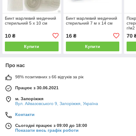
Бинт марлевий медичний
Бинт марлевий медичний
Покр
стерильний 5 х 10 см
стерильний 7 м х 14 см
стер
г/м2 
10
16
70
₴
₴
Купити
Купити
Про нас
98% позитивних з 66 відгуків за рік
Працює з 30.06.2021
м. Запоріжжя
Вул. Айвазовського 9, Запоріжжя, Україна
Контакти
Сьогодні працює з 09:00 до 18:00
Показати весь графік роботи