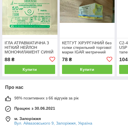
ІГЛА АТРАВМАТИЧНА З
КЕТГУТ ХІРУРГІЧНИЙ без
С2-4
НІТКИЙ НЕЙЛОН
голки стерильний торгової
USP 
МОНОФИЛАМЕНТ СИНІЙ
марки IGAR метричний
тапе
5/0(1), 0,75 м колюча
№2 (USP 4/0) 1.5 м
окру
88
78
104
₴
₴
голка 16 мм 1/2,
OPUSMED® (поліамід)
Купити
Купити
Про нас
98% позитивних з 66 відгуків за рік
Працює з 30.06.2021
м. Запоріжжя
Вул. Айвазовського 9, Запоріжжя, Україна