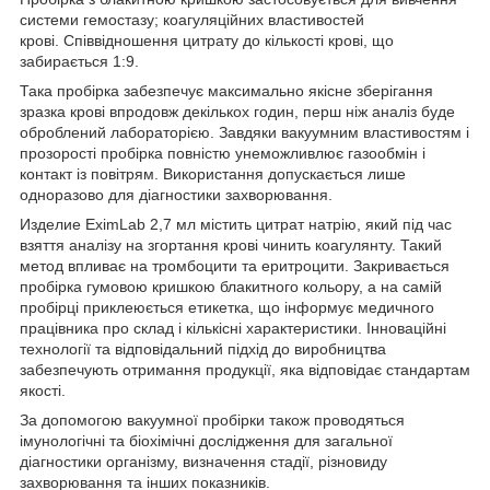
системи гемостазу; коагуляційних властивостей
крові. Співвідношення цитрату до кількості крові, що
забирається 1:9.
Така пробірка забезпечує максимально якісне зберігання
зразка крові впродовж декількох годин, перш ніж аналіз буде
оброблений лабораторією. Завдяки вакуумним властивостям і
прозорості пробірка повністю унеможливлює газообмін і
контакт із повітрям. Використання допускається лише
одноразово для діагностики захворювання.
Изделие EximLab 2,7 мл містить цитрат натрію, який під час
взяття аналізу на згортання крові чинить коагулянту. Такий
метод впливає на тромбоцити та еритроцити. Закривається
пробірка гумовою кришкою блакитного кольору, а на самій
пробірці приклеюється етикетка, що інформує медичного
працівника про склад і кількісні характеристики. Інноваційні
технології та відповідальний підхід до виробництва
забезпечують отримання продукції, яка відповідає стандартам
якості.
За допомогою вакуумної пробірки також проводяться
імунологічні та біохімічні дослідження для загальної
діагностики організму, визначення стадії, різновиду
захворювання та інших показників.