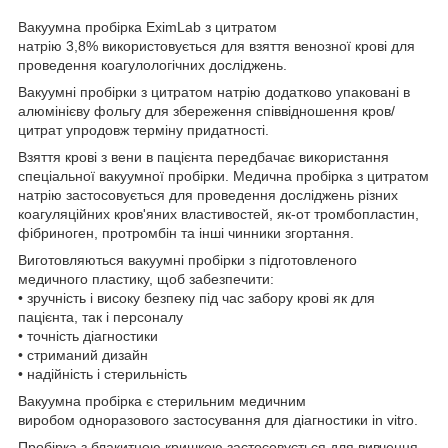
Вакуумна пробірка EximLab з цитратом
натрію 3,8% використовується для взяття венозної крові для
проведення коагулологічних досліджень.
Вакуумні пробірки з цитратом натрію додатково упаковані в
алюмінієву фольгу для збереження співвідношення кров/
цитрат упродовж терміну придатності.
Взяття крові з вени в пацієнта передбачає використання
спеціальної вакуумної пробірки. Медична пробірка з цитратом
натрію застосовується для проведення досліджень різних
коагуляційних кров'яних властивостей, як-от тромбопластин,
фібриноген, протромбін та інші чинники згортання.
Виготовляються вакуумні пробірки з підготовленого
медичного пластику, щоб забезпечити:
• зручність і високу безпеку під час забору крові як для
пацієнта, так і персоналу
• точність діагностики
• стриманий дизайн
• надійність і стерильність
Вакуумна пробірка є стерильним медичним
виробом одноразового застосування для діагностики in vitro.
Пробірка з блакитною кришкою застосовується для вивчення