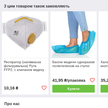
З цим товаром також замовляють
Респіратор (напівмаска
Бахіли медичні одноразові
Хала
фільтрувальна) Рута
поліетиленові на ступні
кноп
FFP2, с клапаном видиху
41,95
35,
₴/упаковка
10,16
₴
Купити
Про нас