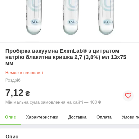
Пробірка вакуумна EximLab® з цитратом
натрію блакитна кришка 2,7 (3,8%) мл 13х75
мм
Немає в наявності
Роздріб
7,12
₴
Мінімальна сума замовлення на сайті — 400 ₴
Опис
Характеристики
Доставка
Оплата
Умови п
Опис