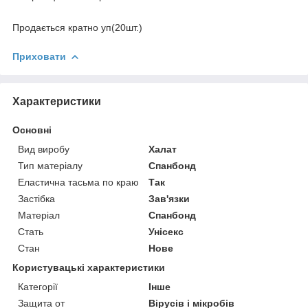
Продається кратно уп(20шт.)
Приховати
Характеристики
Основні
Вид виробу
Халат
Тип матеріалу
Спанбонд
Еластична тасьма по краю
Так
Застібка
Зав'язки
Матеріал
Спанбонд
Стать
Унісекс
Стан
Нове
Користувацькі характеристики
Категорії
Інше
Защита от
Вірусів і мікробів