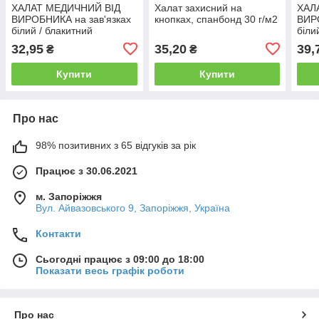
ХАЛАТ МЕДИЧНИЙ ВІД
Халат захисний на
ХАЛ
ВИРОБНИКА на зав'язках
кнопках, спанбонд 30 г/м2
ВИРО
білий / блакитний
біли
32,95
35,20
39,
₴
₴
Купити
Купити
Про нас
98% позитивних з 65 відгуків за рік
Працює з 30.06.2021
м. Запоріжжя
Вул. Айвазовського 9, Запоріжжя, Україна
Контакти
Сьогодні працює з 09:00 до 18:00
Показати весь графік роботи
Про нас