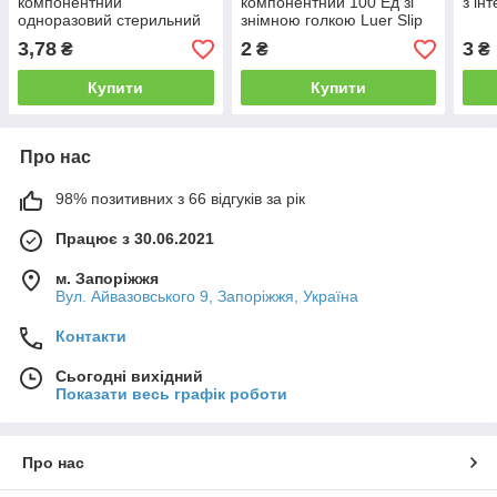
компонентний
компонентний 100 Ед зі
з ін
одноразовий стерильний
знімною голкою Luer Slip
"ALEXPHARM" 20 мл Luer
3,78
2
3
₴
₴
₴
Slip з голкою, 21G (0,8x40
мм)
Купити
Купити
Про нас
98% позитивних з 66 відгуків за рік
Працює з 30.06.2021
м. Запоріжжя
Вул. Айвазовського 9, Запоріжжя, Україна
Контакти
Сьогодні вихідний
Показати весь графік роботи
Про нас