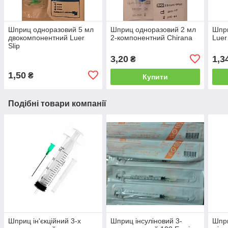
Шприц одноразовий 5 мл
Шприц одноразовий 2 мл
Шпри
двокомпонентний Luer
2-компонентний Chirana
Luer
Slip
3,20
1,3
₴
1,50
₴
Купити
Подібні товари компанії
Шприц ін'єкційний 3-х
Шприц інсуліновий 3-
Шпри