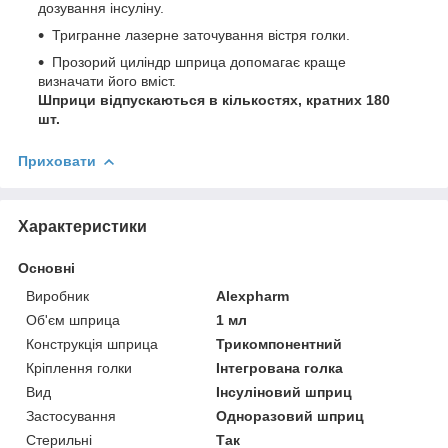
дозування інсуліну.
Тригранне лазерне заточування вістря голки.
Прозорий циліндр шприца допомагає краще
визначати його вміст.
Шприци відпускаються в кількостях, кратних 180
шт.
Приховати
Характеристики
Основні
Виробник
Alexpharm
Об'єм шприца
1 мл
Конструкція шприца
Трикомпонентний
Кріплення голки
Інтегрована голка
Вид
Інсуліновий шприц
Застосування
Одноразовий шприц
Стерильні
Так