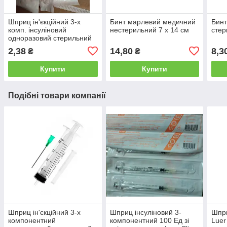
Шприц ін'єкційний 3-х
Бинт марлевий медичний
Бинт
комп. інсуліновий
нестерильний 7 х 14 см
стер
одноразовий стерильний
"ALEXPHARM" 1мл U-100
2,38
14,80
8,3
₴
₴
з ІНТЕГРОВАНОЮ голкою
30 G
Купити
Купити
Подібні товари компанії
Шприц ін'єкційний 3-х
Шприц інсуліновий 3-
Шпри
компонентний
компонентний 100 Ед зі
Luer