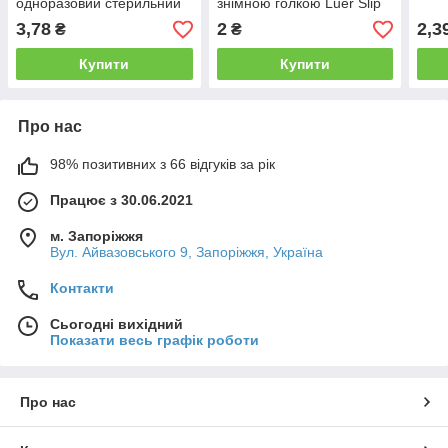
одноразовий стерильний
знімною голкою Luer Slip
"ALEXPHARM" 20 мл Luer
3,78
2
2,3
₴
₴
Slip з голкою, 21G (0,8x40
мм)
Купити
Купити
Про нас
98% позитивних з 66 відгуків за рік
Працює з 30.06.2021
м. Запоріжжя
Вул. Айвазовського 9, Запоріжжя, Україна
Контакти
Сьогодні вихідний
Показати весь графік роботи
Про нас