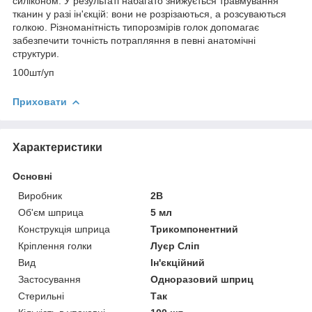
силіконом. У результаті набагато знижується травмування
тканин у разі ін'єкцій: вони не розрізаються, а розсуваються
голкою. Різноманітність типорозмірів голок допомагає
забезпечити точність потрапляння в певні анатомічні
структури.
100шт/уп
Приховати
Характеристики
Основні
Виробник
2В
Об'єм шприца
5 мл
Конструкція шприца
Трикомпонентний
Кріплення голки
Луєр Сліп
Вид
Ін'єкційний
Застосування
Одноразовий шприц
Стерильні
Так