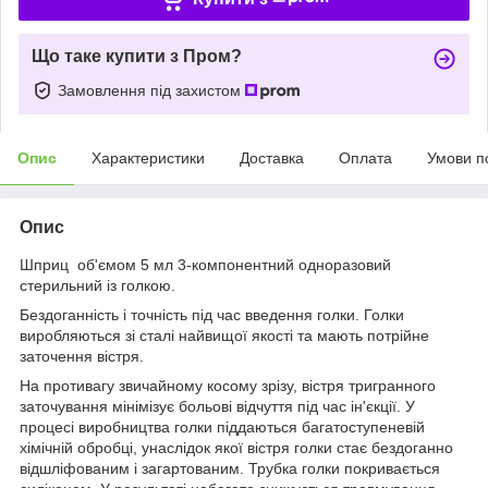
Що таке купити з Пром?
Замовлення під захистом
Опис
Характеристики
Доставка
Оплата
Умови п
Опис
Шприц об'ємом 5 мл 3-компонентний одноразовий
стерильний із голкою.
Бездоганність і точність під час введення голки. Голки
виробляються зі сталі найвищої якості та мають потрійне
заточення вістря.
На противагу звичайному косому зрізу, вістря тригранного
заточування мінімізує больові відчуття під час ін'єкції. У
процесі виробництва голки піддаються багатоступеневій
хімічній обробці, унаслідок якої вістря голки стає бездоганно
відшліфованим і загартованим. Трубка голки покривається