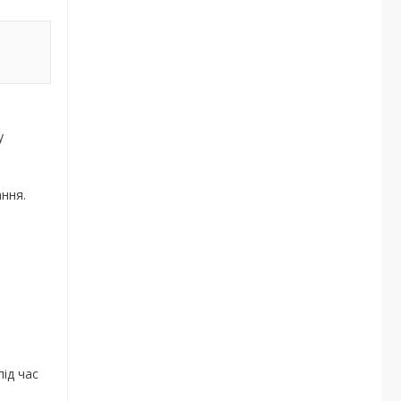
у
ання.
ід час