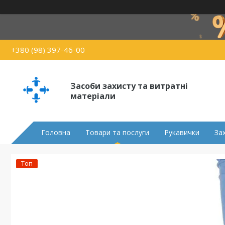
+380 (98) 397-46-00
Засоби захисту та витратні
матеріали
Головна
Товари та послуги
Рукавички
За
Топ