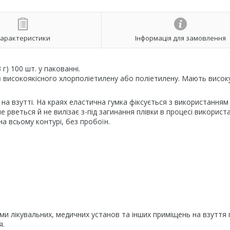
арактеристики
Інформація для замовлення
г) 100 шт. у пакованні.
 з високоякісного хлорполіетилену або поліетилену. Мають висок
 на взутті. На краях еластична гумка фіксується з використанням
 рветься й не вилізає з-під загинання плівки в процесі використ
а всьому контурі, без пробоїн.
ми лікувальних, медичних установ та інших приміщень на взуття п
я.