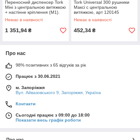
Переносний диспенсер Tork
Tork Universal 300 рушники
Міні з центральною витяжкою
Максі с центральною
+ настінне кріплення (М1).
витяжкою, арт 120145
Серія Performance., арт
(мін.замовлення в категорії
Немає в наявності
Немає в наявності
658002
TORK від 1000грн)
1 351,94
452,34
₴
₴
Про нас
98% позитивних з 65 відгуків за рік
Працює з 30.06.2021
м. Запоріжжя
Вул. Айвазовського 9, Запоріжжя, Україна
Контакти
Сьогодні працює з 09:00 до 18:00
Показати весь графік роботи
Про нас