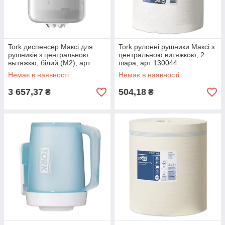
Tork диспенсер Максі для
Tork рулонні рушники Максі з
рушників з центральною
центральною витяжкою, 2
вытяжкю, білий (M2), арт
шара, арт 130044
559000
(мін.замовлення в категорії
Немає в наявності
Немає в наявності
TORK від 1000грн)
3 657,37
504,18
₴
₴