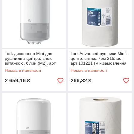
Tork диспенсер Міні для
Tork Advanced рушники Міні з
рушників з центральною
центр. витяж. 75м 215лист,
витяжкою, білий (M2), арт
арт 101221 (мін.замовлення
558000
в категорії TORK від 1000грн)
Немає в наявності
Немає в наявності
2 659,16
266,32
₴
₴